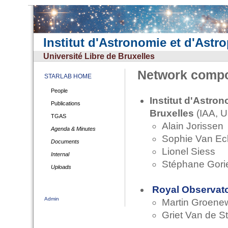
Institut d'Astronomie et d'Astr
Université Libre de Bruxelles
Network compo
STARLAB HOME
People
Institut d'Astro
Publications
Bruxelles
(IAA, 
TGAS
Alain Jorissen
Agenda & Minutes
Sophie Van Ec
Documents
Lionel Siess
Internal
Stéphane Gori
Uploads
Royal Observato
Admin
Martin Groen
Griet Van de S