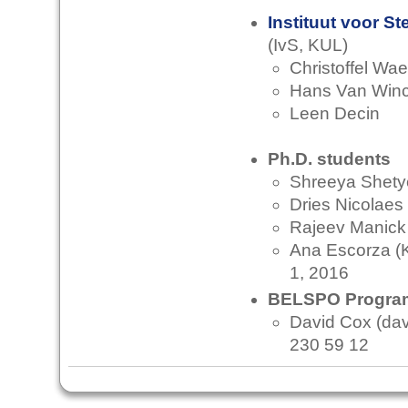
Instituut voor S
(IvS, KUL)
Christoffel Wa
Hans Van Winc
Leen Decin
Ph.D. students
Shreeya Shety
Dries Nicolaes
Rajeev Manick
Ana Escorza (K
1, 2016
BELSPO Progra
David Cox (dav
230 59 12