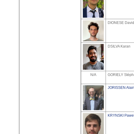
DIONESE Davi
DSILVA Karan
N/A
GORIELY Stéph
JORISSEN Alai
KRYNSKI Pawe