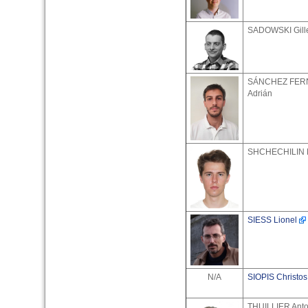
SADOWSKI Gill
SÁNCHEZ FER
Adrián
SHCHECHILIN N
SIESS Lionel
N/A
SIOPIS Christos
THUILLIER Anto