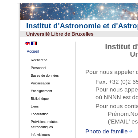
Institut d'Astronomie et d'Astr
Université Libre de Bruxelles
Institut
Accueil
Un
Recherche
Personnel
Pour nous appeler 
Bases de données
Fax: +32 (0)2 6
Vulgarisation
Pour nous appel
Enseignement
où NNNN est do
Bibliothèque
Pour nous conta
Liens
Prénom.N
Localisation
('EMAIL' es
Prévisions météos
astronomiques
Photo de famille
Info visiteurs