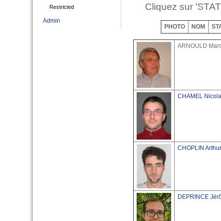
Cliquez sur 'STATU
Restricted
Admin
PHOTO
NOM
STA
ARNOULD Marc
CHAMEL Nicol
CHOPLIN Arthu
DEPRINCE Jér