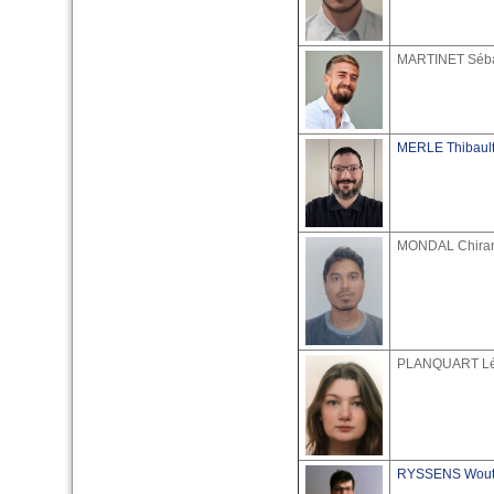
MARTINET Séba
MERLE Thibaul
MONDAL Chiran
PLANQUART L
RYSSENS Wout